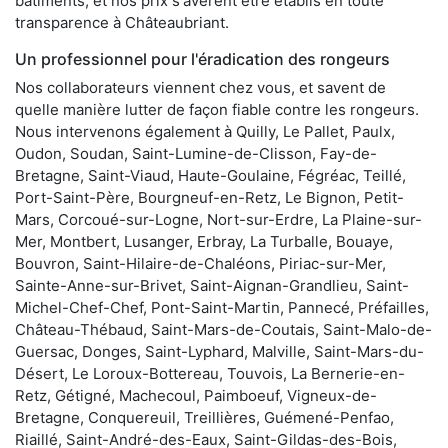
bâtiments, et nos prix s'avèrent être établis en toute
transparence à Châteaubriant.
Un professionnel pour l'éradication des rongeurs
Nos collaborateurs viennent chez vous, et savent de
quelle manière lutter de façon fiable contre les rongeurs.
Nous intervenons également à Quilly, Le Pallet, Paulx,
Oudon, Soudan, Saint-Lumine-de-Clisson, Fay-de-
Bretagne, Saint-Viaud, Haute-Goulaine, Fégréac, Teillé,
Port-Saint-Père, Bourgneuf-en-Retz, Le Bignon, Petit-
Mars, Corcoué-sur-Logne, Nort-sur-Erdre, La Plaine-sur-
Mer, Montbert, Lusanger, Erbray, La Turballe, Bouaye,
Bouvron, Saint-Hilaire-de-Chaléons, Piriac-sur-Mer,
Sainte-Anne-sur-Brivet, Saint-Aignan-Grandlieu, Saint-
Michel-Chef-Chef, Pont-Saint-Martin, Pannecé, Préfailles,
Château-Thébaud, Saint-Mars-de-Coutais, Saint-Malo-de-
Guersac, Donges, Saint-Lyphard, Malville, Saint-Mars-du-
Désert, Le Loroux-Bottereau, Touvois, La Bernerie-en-
Retz, Gétigné, Machecoul, Paimboeuf, Vigneux-de-
Bretagne, Conquereuil, Treillières, Guémené-Penfao,
Riaillé, Saint-André-des-Eaux, Saint-Gildas-des-Bois,