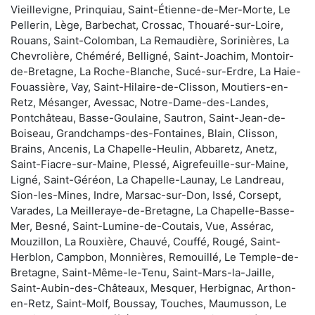
Vieillevigne, Prinquiau, Saint-Étienne-de-Mer-Morte, Le
Pellerin, Lège, Barbechat, Crossac, Thouaré-sur-Loire,
Rouans, Saint-Colomban, La Remaudière, Sorinières, La
Chevrolière, Chéméré, Belligné, Saint-Joachim, Montoir-
de-Bretagne, La Roche-Blanche, Sucé-sur-Erdre, La Haie-
Fouassière, Vay, Saint-Hilaire-de-Clisson, Moutiers-en-
Retz, Mésanger, Avessac, Notre-Dame-des-Landes,
Pontchâteau, Basse-Goulaine, Sautron, Saint-Jean-de-
Boiseau, Grandchamps-des-Fontaines, Blain, Clisson,
Brains, Ancenis, La Chapelle-Heulin, Abbaretz, Anetz,
Saint-Fiacre-sur-Maine, Plessé, Aigrefeuille-sur-Maine,
Ligné, Saint-Géréon, La Chapelle-Launay, Le Landreau,
Sion-les-Mines, Indre, Marsac-sur-Don, Issé, Corsept,
Varades, La Meilleraye-de-Bretagne, La Chapelle-Basse-
Mer, Besné, Saint-Lumine-de-Coutais, Vue, Assérac,
Mouzillon, La Rouxière, Chauvé, Couffé, Rougé, Saint-
Herblon, Campbon, Monnières, Remouillé, Le Temple-de-
Bretagne, Saint-Même-le-Tenu, Saint-Mars-la-Jaille,
Saint-Aubin-des-Châteaux, Mesquer, Herbignac, Arthon-
en-Retz, Saint-Molf, Boussay, Touches, Maumusson, Le