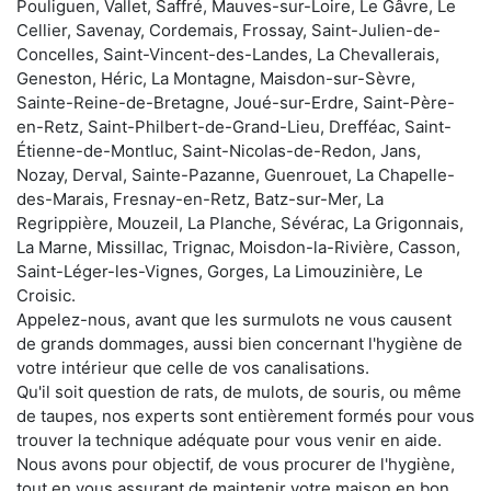
Pouliguen, Vallet, Saffré, Mauves-sur-Loire, Le Gâvre, Le
Cellier, Savenay, Cordemais, Frossay, Saint-Julien-de-
Concelles, Saint-Vincent-des-Landes, La Chevallerais,
Geneston, Héric, La Montagne, Maisdon-sur-Sèvre,
Sainte-Reine-de-Bretagne, Joué-sur-Erdre, Saint-Père-
en-Retz, Saint-Philbert-de-Grand-Lieu, Drefféac, Saint-
Étienne-de-Montluc, Saint-Nicolas-de-Redon, Jans,
Nozay, Derval, Sainte-Pazanne, Guenrouet, La Chapelle-
des-Marais, Fresnay-en-Retz, Batz-sur-Mer, La
Regrippière, Mouzeil, La Planche, Sévérac, La Grigonnais,
La Marne, Missillac, Trignac, Moisdon-la-Rivière, Casson,
Saint-Léger-les-Vignes, Gorges, La Limouzinière, Le
Croisic.
Appelez-nous, avant que les surmulots ne vous causent
de grands dommages, aussi bien concernant l'hygiène de
votre intérieur que celle de vos canalisations.
Qu'il soit question de rats, de mulots, de souris, ou même
de taupes, nos experts sont entièrement formés pour vous
trouver la technique adéquate pour vous venir en aide.
Nous avons pour objectif, de vous procurer de l'hygiène,
tout en vous assurant de maintenir votre maison en bon