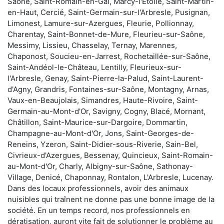
Saône, Saint-Romain-en-Gal, Marcy-l'Étoile, Saint-Martin-
en-Haut, Cercié, Saint-Germain-sur-l'Arbresle, Pusignan,
Limonest, Lamure-sur-Azergues, Fleurie, Pollionnay,
Charentay, Saint-Bonnet-de-Mure, Fleurieu-sur-Saône,
Messimy, Lissieu, Chasselay, Ternay, Marennes,
Chaponost, Soucieu-en-Jarrest, Rochetaillée-sur-Saône,
Saint-Andéol-le-Château, Lentilly, Fleurieux-sur-
l'Arbresle, Genay, Saint-Pierre-la-Palud, Saint-Laurent-
d'Agny, Grandris, Fontaines-sur-Saône, Montagny, Arnas,
Vaux-en-Beaujolais, Simandres, Haute-Rivoire, Saint-
Germain-au-Mont-d'Or, Savigny, Cogny, Blacé, Mornant,
Châtillon, Saint-Maurice-sur-Dargoire, Dommartin,
Champagne-au-Mont-d'Or, Jons, Saint-Georges-de-
Reneins, Yzeron, Saint-Didier-sous-Riverie, Sain-Bel,
Civrieux-d'Azergues, Bessenay, Quincieux, Saint-Romain-
au-Mont-d'Or, Charly, Albigny-sur-Saône, Sathonay-
Village, Denicé, Chaponnay, Rontalon, L'Arbresle, Lucenay.
Dans des locaux professionnels, avoir des animaux
nuisibles qui traînent ne donne pas une bonne image de la
société. En un temps record, nos professionnels en
dératisation, auront vite fait de solutionner le problème au