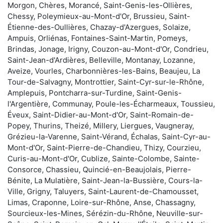
Morgon, Chères, Morancé, Saint-Genis-les-Ollières,
Chessy, Poleymieux-au-Mont-d'Or, Brussieu, Saint-
Étienne-des-Oullières, Chazay-d'Azergues, Solaize,
Ampuis, Orliénas, Fontaines-Saint-Martin, Pomeys,
Brindas, Jonage, Irigny, Couzon-au-Mont-d'Or, Condrieu,
Saint-Jean-d'Ardières, Belleville, Montanay, Lozanne,
Aveize, Vourles, Charbonnières-les-Bains, Beaujeu, La
Tour-de-Salvagny, Montrottier, Saint-Cyr-sur-le-Rhône,
Amplepuis, Pontcharra-sur-Turdine, Saint-Genis-
l'Argentière, Communay, Poule-les-Écharmeaux, Toussieu,
Éveux, Saint-Didier-au-Mont-d'Or, Saint-Romain-de-
Popey, Thurins, Theizé, Millery, Liergues, Vaugneray,
Grézieu-la-Varenne, Saint-Vérand, Échalas, Saint-Cyr-au-
Mont-d'Or, Saint-Pierre-de-Chandieu, Thizy, Courzieu,
Curis-au-Mont-d'Or, Cublize, Sainte-Colombe, Sainte-
Consorce, Chassieu, Quincié-en-Beaujolais, Pierre-
Bénite, La Mulatière, Saint-Jean-la-Bussière, Cours-la-
Ville, Grigny, Taluyers, Saint-Laurent-de-Chamousset,
Limas, Craponne, Loire-sur-Rhône, Anse, Chassagny,
Sourcieux-les-Mines, Sérézin-du-Rhône, Neuville-sur-