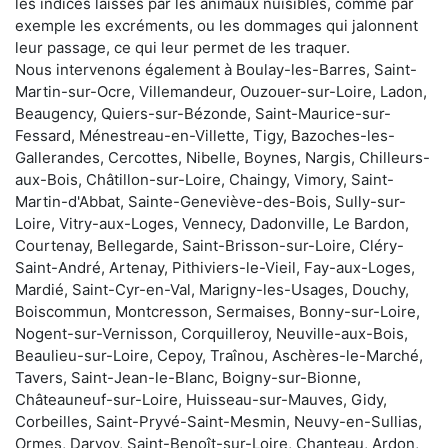
les indices laissés par les animaux nuisibles, comme par
exemple les excréments, ou les dommages qui jalonnent
leur passage, ce qui leur permet de les traquer.
Nous intervenons également à Boulay-les-Barres, Saint-
Martin-sur-Ocre, Villemandeur, Ouzouer-sur-Loire, Ladon,
Beaugency, Quiers-sur-Bézonde, Saint-Maurice-sur-
Fessard, Ménestreau-en-Villette, Tigy, Bazoches-les-
Gallerandes, Cercottes, Nibelle, Boynes, Nargis, Chilleurs-
aux-Bois, Châtillon-sur-Loire, Chaingy, Vimory, Saint-
Martin-d'Abbat, Sainte-Geneviève-des-Bois, Sully-sur-
Loire, Vitry-aux-Loges, Vennecy, Dadonville, Le Bardon,
Courtenay, Bellegarde, Saint-Brisson-sur-Loire, Cléry-
Saint-André, Artenay, Pithiviers-le-Vieil, Fay-aux-Loges,
Mardié, Saint-Cyr-en-Val, Marigny-les-Usages, Douchy,
Boiscommun, Montcresson, Sermaises, Bonny-sur-Loire,
Nogent-sur-Vernisson, Corquilleroy, Neuville-aux-Bois,
Beaulieu-sur-Loire, Cepoy, Traînou, Aschères-le-Marché,
Tavers, Saint-Jean-le-Blanc, Boigny-sur-Bionne,
Châteauneuf-sur-Loire, Huisseau-sur-Mauves, Gidy,
Corbeilles, Saint-Pryvé-Saint-Mesmin, Neuvy-en-Sullias,
Ormes, Darvoy, Saint-Benoît-sur-Loire, Chanteau, Ardon,