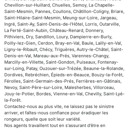
Chevillon-sur-Huillard, Chuelles, Semoy, La Chapelle-
Saint-Mesmin, Pannes, Coullons, Châtillon-Coligny, Briare,
Saint-Hilaire-Saint-Mesmin, Meung-sur-Loire, Jargeau,
Ingré, Saint-Ay, Saint-Denis-de-l'Hôtel, Lorris, Outarville,
La Ferté-Saint-Aubin, Château-Renard, Donnery,
Pithiviers, Dry, Sandillon, Loury, Dampierre-en-Burly,
Poilly-lez-Gien, Cerdon, Bray-en-Val, Baule, Lailly-en-Val,
Ligny-le-Ribault, Chécy, Triguères, Autry-le-Châtel, Saint-
Denis-en-Val, Mareau-aux-Prés, Varennes-Changy,
Marcilly-en-Villette, Saint-Gondon, Puiseaux, Fontenay-
sur-Loing, Patay, Ouzouer-sur-Trézée, Beaune-la-Rolande,
Dordives, Rebréchien, Épieds-en-Beauce, Bouzy-la-Forêt,
Férolles, Saint-Germain-des-Prés, Ferrières-en-Gâtinais,
Nevoy, Saint-Père-sur-Loire, Malesherbes, Villorceau,
Jouy-le-Potier, Bordes, Vienne-en-Val, Chevilly, Saint-Lyé-
la-Forêt.
Contactez-nous au plus vite, ne laissez pas le sinistre
arriver, et faîtes-nous confiance pour éradiquer les
rongeurs, quelle que soit leur variété.
Nos agents travaillent tout en s'assurant d'être en