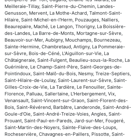
Meilleraie-Tillay, Saint-Pierre-du-Chemin, Landes-
Genusson, Mervent, La Mothe-Achard, Talmont-Saint-
Hilaire, Saint-Michel-en-l'Herm, Pouzauges, Nalliers,
Beaurepaire, Maché, Le Langon, Thorigny, La Boissière-
des-Landes, La Barre-de-Monts, Mortagne-sur-Sèvre,
Beauvoir-sur-Mer, Aubigny, Mouchamps, Bournezeau,
Sainte-Hermine, Chambretaud, Antigny, La Pommeraie-
sur-Sèvre, Bois-de-Céné, L'Aiguillon-sur-Vie, La
Châtaigneraie, Saint-Fulgent, Beaulieu-sous-la-Roche, La
Guérinière, Le Champ-Saint-Père, Saint-Georges-de-
Pointindoux, Saint-Malô-du-Bois, Nesmy, Treize-Septiers,
Saint-Hilaire-de-Loulay, Saint-Laurent-sur-Sèvre, Saint-
Gilles-Croix-de-Vie, La Tardière, Le Fenouiller, Sainte-
Florence, Palluau, Sallertaine, L'Herbergement, Vix,
Venansault, Saint-Vincent-sur-Graon, Saint-Florent-des-
Bois, Saint-Révérend, Barbâtre, Landeronde, Saint-André-
Goule-d'Oie, Saint-André-Treize-Voies, Angles, Saint-
Prouant, Saint-Paul-en-Pareds, Jard-sur-Mer, Fougeré,
Saint-Martin-des-Noyers, Sainte-Flaive-des-Loups,
Rocheservière, Chavagnes-en-Paillers, Pissotte, Saint-