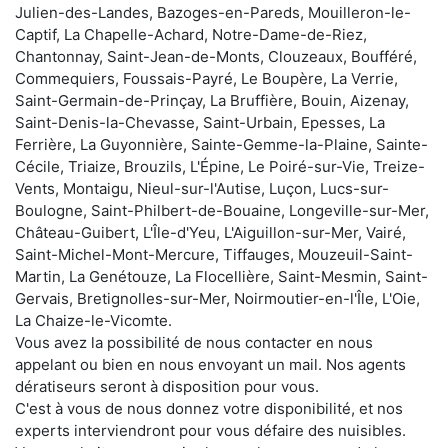
Julien-des-Landes, Bazoges-en-Pareds, Mouilleron-le-
Captif, La Chapelle-Achard, Notre-Dame-de-Riez,
Chantonnay, Saint-Jean-de-Monts, Clouzeaux, Boufféré,
Commequiers, Foussais-Payré, Le Boupère, La Verrie,
Saint-Germain-de-Prinçay, La Bruffière, Bouin, Aizenay,
Saint-Denis-la-Chevasse, Saint-Urbain, Epesses, La
Ferrière, La Guyonnière, Sainte-Gemme-la-Plaine, Sainte-
Cécile, Triaize, Brouzils, L'Épine, Le Poiré-sur-Vie, Treize-
Vents, Montaigu, Nieul-sur-l'Autise, Luçon, Lucs-sur-
Boulogne, Saint-Philbert-de-Bouaine, Longeville-sur-Mer,
Château-Guibert, L'Île-d'Yeu, L'Aiguillon-sur-Mer, Vairé,
Saint-Michel-Mont-Mercure, Tiffauges, Mouzeuil-Saint-
Martin, La Genétouze, La Flocellière, Saint-Mesmin, Saint-
Gervais, Bretignolles-sur-Mer, Noirmoutier-en-l'Île, L'Oie,
La Chaize-le-Vicomte.
Vous avez la possibilité de nous contacter en nous
appelant ou bien en nous envoyant un mail. Nos agents
dératiseurs seront à disposition pour vous.
C'est à vous de nous donnez votre disponibilité, et nos
experts interviendront pour vous défaire des nuisibles.