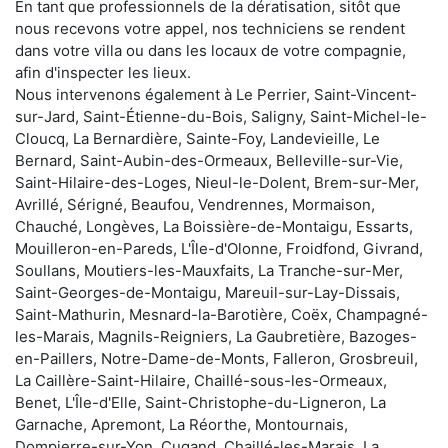
En tant que professionnels de la dératisation, sitôt que
nous recevons votre appel, nos techniciens se rendent
dans votre villa ou dans les locaux de votre compagnie,
afin d'inspecter les lieux.
Nous intervenons également à Le Perrier, Saint-Vincent-
sur-Jard, Saint-Étienne-du-Bois, Saligny, Saint-Michel-le-
Cloucq, La Bernardière, Sainte-Foy, Landevieille, Le
Bernard, Saint-Aubin-des-Ormeaux, Belleville-sur-Vie,
Saint-Hilaire-des-Loges, Nieul-le-Dolent, Brem-sur-Mer,
Avrillé, Sérigné, Beaufou, Vendrennes, Mormaison,
Chauché, Longèves, La Boissière-de-Montaigu, Essarts,
Mouilleron-en-Pareds, L'Île-d'Olonne, Froidfond, Givrand,
Soullans, Moutiers-les-Mauxfaits, La Tranche-sur-Mer,
Saint-Georges-de-Montaigu, Mareuil-sur-Lay-Dissais,
Saint-Mathurin, Mesnard-la-Barotière, Coëx, Champagné-
les-Marais, Magnils-Reigniers, La Gaubretière, Bazoges-
en-Paillers, Notre-Dame-de-Monts, Falleron, Grosbreuil,
La Caillère-Saint-Hilaire, Chaillé-sous-les-Ormeaux,
Benet, L'Île-d'Elle, Saint-Christophe-du-Ligneron, La
Garnache, Apremont, La Réorthe, Montournais,
Dompierre-sur-Yon, Cugand, Chaillé-les-Marais, La