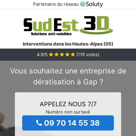
Partenaire du réseau
Interventions dans les Hautes-Alpes (05)
4.9/5
(
119
votes)
Vous souhaitez une entreprise de
dératisation à Gap ?
APPELEZ NOUS 7/7
Numéro non surtaxé
09 70 14 55 38