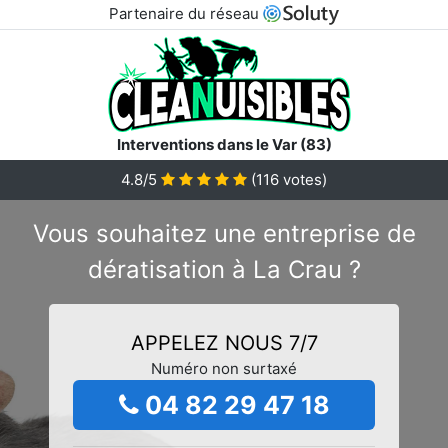
Partenaire du réseau
Interventions dans le Var (83)
4.8/5
(
116
votes)
Vous souhaitez une entreprise de
dératisation à La Crau ?
APPELEZ NOUS 7/7
Numéro non surtaxé
04 82 29 47 18