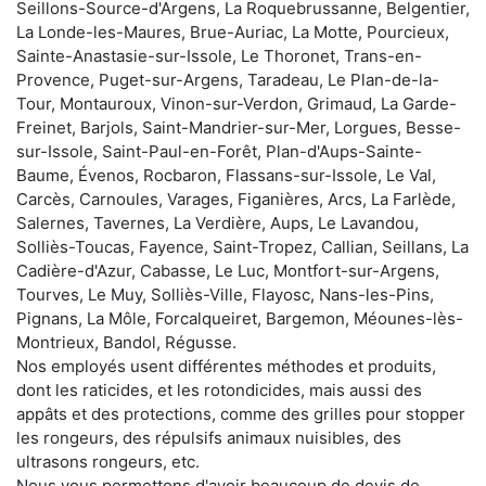
Seillons-Source-d'Argens, La Roquebrussanne, Belgentier,
La Londe-les-Maures, Brue-Auriac, La Motte, Pourcieux,
Sainte-Anastasie-sur-Issole, Le Thoronet, Trans-en-
Provence, Puget-sur-Argens, Taradeau, Le Plan-de-la-
Tour, Montauroux, Vinon-sur-Verdon, Grimaud, La Garde-
Freinet, Barjols, Saint-Mandrier-sur-Mer, Lorgues, Besse-
sur-Issole, Saint-Paul-en-Forêt, Plan-d'Aups-Sainte-
Baume, Évenos, Rocbaron, Flassans-sur-Issole, Le Val,
Carcès, Carnoules, Varages, Figanières, Arcs, La Farlède,
Salernes, Tavernes, La Verdière, Aups, Le Lavandou,
Solliès-Toucas, Fayence, Saint-Tropez, Callian, Seillans, La
Cadière-d'Azur, Cabasse, Le Luc, Montfort-sur-Argens,
Tourves, Le Muy, Solliès-Ville, Flayosc, Nans-les-Pins,
Pignans, La Môle, Forcalqueiret, Bargemon, Méounes-lès-
Montrieux, Bandol, Régusse.
Nos employés usent différentes méthodes et produits,
dont les raticides, et les rotondicides, mais aussi des
appâts et des protections, comme des grilles pour stopper
les rongeurs, des répulsifs animaux nuisibles, des
ultrasons rongeurs, etc.
Nous vous permettons d'avoir beaucoup de devis de