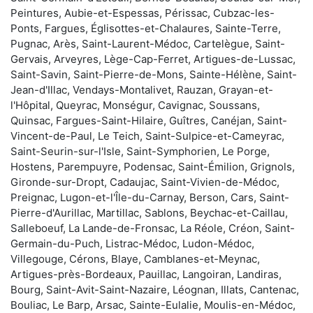
Peintures, Aubie-et-Espessas, Périssac, Cubzac-les-
Ponts, Fargues, Églisottes-et-Chalaures, Sainte-Terre,
Pugnac, Arès, Saint-Laurent-Médoc, Cartelègue, Saint-
Gervais, Arveyres, Lège-Cap-Ferret, Artigues-de-Lussac,
Saint-Savin, Saint-Pierre-de-Mons, Sainte-Hélène, Saint-
Jean-d'Illac, Vendays-Montalivet, Rauzan, Grayan-et-
l'Hôpital, Queyrac, Monségur, Cavignac, Soussans,
Quinsac, Fargues-Saint-Hilaire, Guîtres, Canéjan, Saint-
Vincent-de-Paul, Le Teich, Saint-Sulpice-et-Cameyrac,
Saint-Seurin-sur-l'Isle, Saint-Symphorien, Le Porge,
Hostens, Parempuyre, Podensac, Saint-Émilion, Grignols,
Gironde-sur-Dropt, Cadaujac, Saint-Vivien-de-Médoc,
Preignac, Lugon-et-l'Île-du-Carnay, Berson, Cars, Saint-
Pierre-d'Aurillac, Martillac, Sablons, Beychac-et-Caillau,
Salleboeuf, La Lande-de-Fronsac, La Réole, Créon, Saint-
Germain-du-Puch, Listrac-Médoc, Ludon-Médoc,
Villegouge, Cérons, Blaye, Camblanes-et-Meynac,
Artigues-près-Bordeaux, Pauillac, Langoiran, Landiras,
Bourg, Saint-Avit-Saint-Nazaire, Léognan, Illats, Cantenac,
Bouliac, Le Barp, Arsac, Sainte-Eulalie, Moulis-en-Médoc,