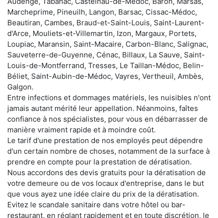
Audenge, Tabanac, Castelnau-de-Médoc, Baron, Marsas,
Marcheprime, Pineuilh, Langon, Barsac, Cissac-Médoc,
Beautiran, Cambes, Braud-et-Saint-Louis, Saint-Laurent-
d'Arce, Mouliets-et-Villemartin, Izon, Margaux, Portets,
Loupiac, Maransin, Saint-Macaire, Carbon-Blanc, Salignac,
Sauveterre-de-Guyenne, Cénac, Billaux, La Sauve, Saint-
Louis-de-Montferrand, Tresses, Le Taillan-Médoc, Belin-
Béliet, Saint-Aubin-de-Médoc, Vayres, Vertheuil, Ambès,
Galgon.
Entre infections et dommages matériels, les nuisibles n'ont
jamais autant mérité leur appellation. Néanmoins, faîtes
confiance à nos spécialistes, pour vous en débarrasser de
manière vraiment rapide et à moindre coût.
Le tarif d'une prestation de nos employés peut dépendre
d'un certain nombre de choses, notamment de la surface à
prendre en compte pour la prestation de dératisation.
Nous accordons des devis gratuits pour la dératisation de
votre demeure ou de vos locaux d'entreprise, dans le but
que vous ayez une idée claire du prix de la dératisation.
Evitez le scandale sanitaire dans votre hôtel ou bar-
restaurant, en réglant rapidement et en toute discrétion, le