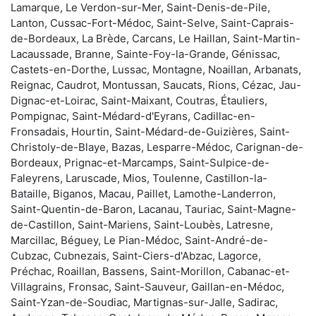
Lamarque, Le Verdon-sur-Mer, Saint-Denis-de-Pile,
Lanton, Cussac-Fort-Médoc, Saint-Selve, Saint-Caprais-
de-Bordeaux, La Brède, Carcans, Le Haillan, Saint-Martin-
Lacaussade, Branne, Sainte-Foy-la-Grande, Génissac,
Castets-en-Dorthe, Lussac, Montagne, Noaillan, Arbanats,
Reignac, Caudrot, Montussan, Saucats, Rions, Cézac, Jau-
Dignac-et-Loirac, Saint-Maixant, Coutras, Étauliers,
Pompignac, Saint-Médard-d'Eyrans, Cadillac-en-
Fronsadais, Hourtin, Saint-Médard-de-Guizières, Saint-
Christoly-de-Blaye, Bazas, Lesparre-Médoc, Carignan-de-
Bordeaux, Prignac-et-Marcamps, Saint-Sulpice-de-
Faleyrens, Laruscade, Mios, Toulenne, Castillon-la-
Bataille, Biganos, Macau, Paillet, Lamothe-Landerron,
Saint-Quentin-de-Baron, Lacanau, Tauriac, Saint-Magne-
de-Castillon, Saint-Mariens, Saint-Loubès, Latresne,
Marcillac, Béguey, Le Pian-Médoc, Saint-André-de-
Cubzac, Cubnezais, Saint-Ciers-d'Abzac, Lagorce,
Préchac, Roaillan, Bassens, Saint-Morillon, Cabanac-et-
Villagrains, Fronsac, Saint-Sauveur, Gaillan-en-Médoc,
Saint-Yzan-de-Soudiac, Martignas-sur-Jalle, Sadirac,