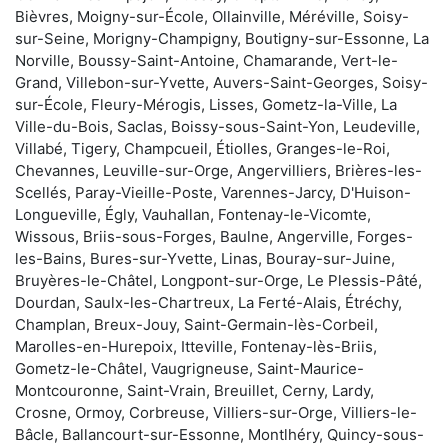
Bièvres, Moigny-sur-École, Ollainville, Méréville, Soisy-
sur-Seine, Morigny-Champigny, Boutigny-sur-Essonne, La
Norville, Boussy-Saint-Antoine, Chamarande, Vert-le-
Grand, Villebon-sur-Yvette, Auvers-Saint-Georges, Soisy-
sur-École, Fleury-Mérogis, Lisses, Gometz-la-Ville, La
Ville-du-Bois, Saclas, Boissy-sous-Saint-Yon, Leudeville,
Villabé, Tigery, Champcueil, Étiolles, Granges-le-Roi,
Chevannes, Leuville-sur-Orge, Angervilliers, Brières-les-
Scellés, Paray-Vieille-Poste, Varennes-Jarcy, D'Huison-
Longueville, Égly, Vauhallan, Fontenay-le-Vicomte,
Wissous, Briis-sous-Forges, Baulne, Angerville, Forges-
les-Bains, Bures-sur-Yvette, Linas, Bouray-sur-Juine,
Bruyères-le-Châtel, Longpont-sur-Orge, Le Plessis-Pâté,
Dourdan, Saulx-les-Chartreux, La Ferté-Alais, Étréchy,
Champlan, Breux-Jouy, Saint-Germain-lès-Corbeil,
Marolles-en-Hurepoix, Itteville, Fontenay-lès-Briis,
Gometz-le-Châtel, Vaugrigneuse, Saint-Maurice-
Montcouronne, Saint-Vrain, Breuillet, Cerny, Lardy,
Crosne, Ormoy, Corbreuse, Villiers-sur-Orge, Villiers-le-
Bâcle, Ballancourt-sur-Essonne, Montlhéry, Quincy-sous-