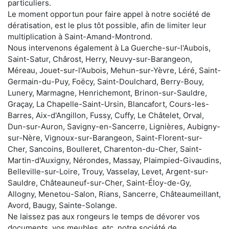
particuliers.
Le moment opportun pour faire appel à notre société de
dératisation, est le plus tôt possible, afin de limiter leur
multiplication à Saint-Amand-Montrond.
Nous intervenons également à La Guerche-sur-l'Aubois,
Saint-Satur, Chârost, Herry, Neuvy-sur-Barangeon,
Méreau, Jouet-sur-l'Aubois, Mehun-sur-Yèvre, Léré, Saint-
Germain-du-Puy, Foëcy, Saint-Doulchard, Berry-Bouy,
Lunery, Marmagne, Henrichemont, Brinon-sur-Sauldre,
Graçay, La Chapelle-Saint-Ursin, Blancafort, Cours-les-
Barres, Aix-d'Angillon, Fussy, Cuffy, Le Châtelet, Orval,
Dun-sur-Auron, Savigny-en-Sancerre, Lignières, Aubigny-
sur-Nère, Vignoux-sur-Barangeon, Saint-Florent-sur-
Cher, Sancoins, Boulleret, Charenton-du-Cher, Saint-
Martin-d'Auxigny, Nérondes, Massay, Plaimpied-Givaudins,
Belleville-sur-Loire, Trouy, Vasselay, Levet, Argent-sur-
Sauldre, Châteauneuf-sur-Cher, Saint-Éloy-de-Gy,
Allogny, Menetou-Salon, Rians, Sancerre, Châteaumeillant,
Avord, Baugy, Sainte-Solange.
Ne laissez pas aux rongeurs le temps de dévorer vos
documents, vos meubles, etc. notre société de