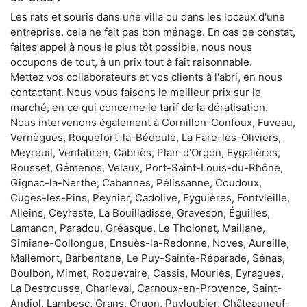
Les rats et souris dans une villa ou dans les locaux d'une
entreprise, cela ne fait pas bon ménage. En cas de constat,
faites appel à nous le plus tôt possible, nous nous
occupons de tout, à un prix tout à fait raisonnable.
Mettez vos collaborateurs et vos clients à l'abri, en nous
contactant. Nous vous faisons le meilleur prix sur le
marché, en ce qui concerne le tarif de la dératisation.
Nous intervenons également à Cornillon-Confoux, Fuveau,
Vernègues, Roquefort-la-Bédoule, La Fare-les-Oliviers,
Meyreuil, Ventabren, Cabriès, Plan-d'Orgon, Eygalières,
Rousset, Gémenos, Velaux, Port-Saint-Louis-du-Rhône,
Gignac-la-Nerthe, Cabannes, Pélissanne, Coudoux,
Cuges-les-Pins, Peynier, Cadolive, Eyguières, Fontvieille,
Alleins, Ceyreste, La Bouilladisse, Graveson, Éguilles,
Lamanon, Paradou, Gréasque, Le Tholonet, Maillane,
Simiane-Collongue, Ensuès-la-Redonne, Noves, Aureille,
Mallemort, Barbentane, Le Puy-Sainte-Réparade, Sénas,
Boulbon, Mimet, Roquevaire, Cassis, Mouriès, Eyragues,
La Destrousse, Charleval, Carnoux-en-Provence, Saint-
Andiol, Lambesc, Grans, Orgon, Puyloubier, Châteauneuf-