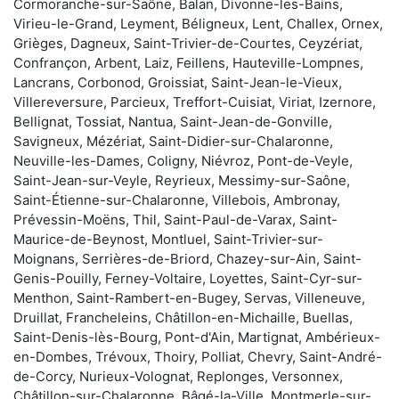
Cormoranche-sur-Saône, Balan, Divonne-les-Bains,
Virieu-le-Grand, Leyment, Béligneux, Lent, Challex, Ornex,
Grièges, Dagneux, Saint-Trivier-de-Courtes, Ceyzériat,
Confrançon, Arbent, Laiz, Feillens, Hauteville-Lompnes,
Lancrans, Corbonod, Groissiat, Saint-Jean-le-Vieux,
Villereversure, Parcieux, Treffort-Cuisiat, Viriat, Izernore,
Bellignat, Tossiat, Nantua, Saint-Jean-de-Gonville,
Savigneux, Mézériat, Saint-Didier-sur-Chalaronne,
Neuville-les-Dames, Coligny, Niévroz, Pont-de-Veyle,
Saint-Jean-sur-Veyle, Reyrieux, Messimy-sur-Saône,
Saint-Étienne-sur-Chalaronne, Villebois, Ambronay,
Prévessin-Moëns, Thil, Saint-Paul-de-Varax, Saint-
Maurice-de-Beynost, Montluel, Saint-Trivier-sur-
Moignans, Serrières-de-Briord, Chazey-sur-Ain, Saint-
Genis-Pouilly, Ferney-Voltaire, Loyettes, Saint-Cyr-sur-
Menthon, Saint-Rambert-en-Bugey, Servas, Villeneuve,
Druillat, Francheleins, Châtillon-en-Michaille, Buellas,
Saint-Denis-lès-Bourg, Pont-d'Ain, Martignat, Ambérieux-
en-Dombes, Trévoux, Thoiry, Polliat, Chevry, Saint-André-
de-Corcy, Nurieux-Volognat, Replonges, Versonnex,
Châtillon-sur-Chalaronne, Bâgé-la-Ville, Montmerle-sur-