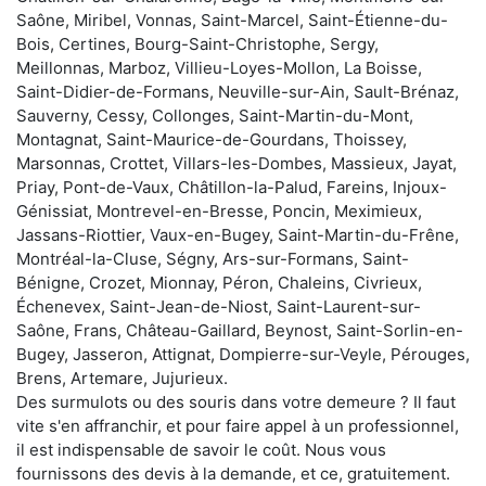
Saône, Miribel, Vonnas, Saint-Marcel, Saint-Étienne-du-
Bois, Certines, Bourg-Saint-Christophe, Sergy,
Meillonnas, Marboz, Villieu-Loyes-Mollon, La Boisse,
Saint-Didier-de-Formans, Neuville-sur-Ain, Sault-Brénaz,
Sauverny, Cessy, Collonges, Saint-Martin-du-Mont,
Montagnat, Saint-Maurice-de-Gourdans, Thoissey,
Marsonnas, Crottet, Villars-les-Dombes, Massieux, Jayat,
Priay, Pont-de-Vaux, Châtillon-la-Palud, Fareins, Injoux-
Génissiat, Montrevel-en-Bresse, Poncin, Meximieux,
Jassans-Riottier, Vaux-en-Bugey, Saint-Martin-du-Frêne,
Montréal-la-Cluse, Ségny, Ars-sur-Formans, Saint-
Bénigne, Crozet, Mionnay, Péron, Chaleins, Civrieux,
Échenevex, Saint-Jean-de-Niost, Saint-Laurent-sur-
Saône, Frans, Château-Gaillard, Beynost, Saint-Sorlin-en-
Bugey, Jasseron, Attignat, Dompierre-sur-Veyle, Pérouges,
Brens, Artemare, Jujurieux.
Des surmulots ou des souris dans votre demeure ? Il faut
vite s'en affranchir, et pour faire appel à un professionnel,
il est indispensable de savoir le coût. Nous vous
fournissons des devis à la demande, et ce, gratuitement.