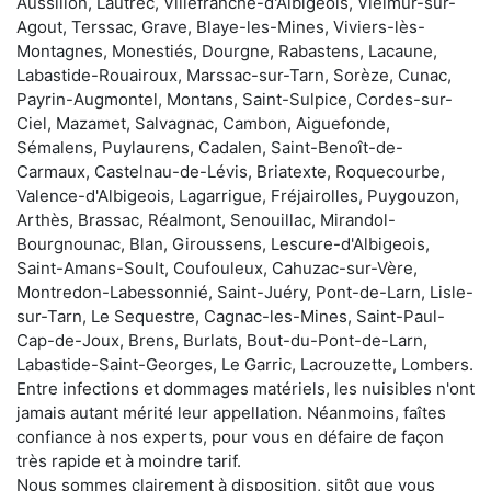
Aussillon, Lautrec, Villefranche-d'Albigeois, Vielmur-sur-
Agout, Terssac, Grave, Blaye-les-Mines, Viviers-lès-
Montagnes, Monestiés, Dourgne, Rabastens, Lacaune,
Labastide-Rouairoux, Marssac-sur-Tarn, Sorèze, Cunac,
Payrin-Augmontel, Montans, Saint-Sulpice, Cordes-sur-
Ciel, Mazamet, Salvagnac, Cambon, Aiguefonde,
Sémalens, Puylaurens, Cadalen, Saint-Benoît-de-
Carmaux, Castelnau-de-Lévis, Briatexte, Roquecourbe,
Valence-d'Albigeois, Lagarrigue, Fréjairolles, Puygouzon,
Arthès, Brassac, Réalmont, Senouillac, Mirandol-
Bourgnounac, Blan, Giroussens, Lescure-d'Albigeois,
Saint-Amans-Soult, Coufouleux, Cahuzac-sur-Vère,
Montredon-Labessonnié, Saint-Juéry, Pont-de-Larn, Lisle-
sur-Tarn, Le Sequestre, Cagnac-les-Mines, Saint-Paul-
Cap-de-Joux, Brens, Burlats, Bout-du-Pont-de-Larn,
Labastide-Saint-Georges, Le Garric, Lacrouzette, Lombers.
Entre infections et dommages matériels, les nuisibles n'ont
jamais autant mérité leur appellation. Néanmoins, faîtes
confiance à nos experts, pour vous en défaire de façon
très rapide et à moindre tarif.
Nous sommes clairement à disposition, sitôt que vous