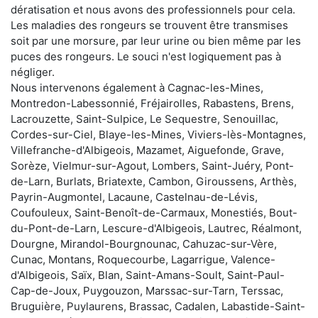
dératisation et nous avons des professionnels pour cela.
Les maladies des rongeurs se trouvent être transmises
soit par une morsure, par leur urine ou bien même par les
puces des rongeurs. Le souci n'est logiquement pas à
négliger.
Nous intervenons également à Cagnac-les-Mines,
Montredon-Labessonnié, Fréjairolles, Rabastens, Brens,
Lacrouzette, Saint-Sulpice, Le Sequestre, Senouillac,
Cordes-sur-Ciel, Blaye-les-Mines, Viviers-lès-Montagnes,
Villefranche-d'Albigeois, Mazamet, Aiguefonde, Grave,
Sorèze, Vielmur-sur-Agout, Lombers, Saint-Juéry, Pont-
de-Larn, Burlats, Briatexte, Cambon, Giroussens, Arthès,
Payrin-Augmontel, Lacaune, Castelnau-de-Lévis,
Coufouleux, Saint-Benoît-de-Carmaux, Monestiés, Bout-
du-Pont-de-Larn, Lescure-d'Albigeois, Lautrec, Réalmont,
Dourgne, Mirandol-Bourgnounac, Cahuzac-sur-Vère,
Cunac, Montans, Roquecourbe, Lagarrigue, Valence-
d'Albigeois, Saïx, Blan, Saint-Amans-Soult, Saint-Paul-
Cap-de-Joux, Puygouzon, Marssac-sur-Tarn, Terssac,
Bruguière, Puylaurens, Brassac, Cadalen, Labastide-Saint-