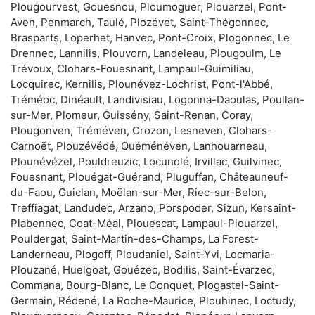
Plougourvest, Gouesnou, Ploumoguer, Plouarzel, Pont-
Aven, Penmarch, Taulé, Plozévet, Saint-Thégonnec,
Brasparts, Loperhet, Hanvec, Pont-Croix, Plogonnec, Le
Drennec, Lannilis, Plouvorn, Landeleau, Plougoulm, Le
Trévoux, Clohars-Fouesnant, Lampaul-Guimiliau,
Locquirec, Kernilis, Plounévez-Lochrist, Pont-l'Abbé,
Tréméoc, Dinéault, Landivisiau, Logonna-Daoulas, Poullan-
sur-Mer, Plomeur, Guissény, Saint-Renan, Coray,
Plougonven, Tréméven, Crozon, Lesneven, Clohars-
Carnoët, Plouzévédé, Quéménéven, Lanhouarneau,
Plounévézel, Pouldreuzic, Locunolé, Irvillac, Guilvinec,
Fouesnant, Plouégat-Guérand, Pluguffan, Châteauneuf-
du-Faou, Guiclan, Moëlan-sur-Mer, Riec-sur-Belon,
Treffiagat, Landudec, Arzano, Porspoder, Sizun, Kersaint-
Plabennec, Coat-Méal, Plouescat, Lampaul-Plouarzel,
Pouldergat, Saint-Martin-des-Champs, La Forest-
Landerneau, Plogoff, Ploudaniel, Saint-Yvi, Locmaria-
Plouzané, Huelgoat, Gouézec, Bodilis, Saint-Évarzec,
Commana, Bourg-Blanc, Le Conquet, Plogastel-Saint-
Germain, Rédené, La Roche-Maurice, Plouhinec, Loctudy,