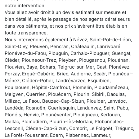
notre intervention.
Vous allez avoir droit à un devis estimatif sur mesure et
bien détaillé, après le passage de nos agents dératiseurs
dans vos bâtiments, et nos prix s'avèrent être établis en
toute transparence.
Nous intervenons également à Névez, Saint-Pol-de-Léon,
Saint-Divy, Pleuven, Pencran, Châteaulin, Lanrivoaré,
Plonévez-du-Faou, Plouguin, Carhaix-Plouguer, Guengat,
Cléder, Plounéour-Trez, Pleyben, Plougasnou, Plouénan,
Plouvien, Baye, Bohars, Telgruc-sur-Mer, Cast, Plonévez-
Porzay, Ergué-Gabéric, Briec, Audierne, Scaër, Plounéour-
Ménez, Cléden-Poher, Landrévarzec, Esquibien,
Poullaouen, Hôpital-Camfrout, Plomelin, Ploudalmézeau,
Melgven, Querrien, Plouédern, Plourin, Sibiril, Daoulas,
Milizac, Le Faou, Beuzec-Cap-Sizun, Plouider, Lanvéoc,
Landéda, Rosnoën, Guerlesquin, Landunvez, Saint-Pabu,
Plonéis, Henvic, Plounéventer, Plouigneau, Kerlouan,
Mellac, Plomodiern, Plourin-lès-Morlaix, Plobannalec-
Lesconil, Cléden-Cap-Sizun, Combrit, Le Folgoët, Trégunc,
La Forêt-Fouesnant, Edern, Plabennec, Lanmeur,