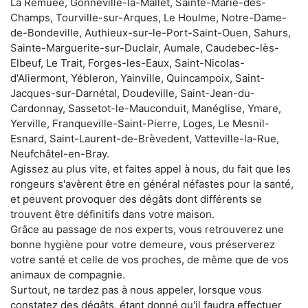
La Remuée, Gonneville-la-Mallet, Sainte-Marie-des-
Champs, Tourville-sur-Arques, Le Houlme, Notre-Dame-
de-Bondeville, Authieux-sur-le-Port-Saint-Ouen, Sahurs,
Sainte-Marguerite-sur-Duclair, Aumale, Caudebec-lès-
Elbeuf, Le Trait, Forges-les-Eaux, Saint-Nicolas-
d'Aliermont, Yébleron, Yainville, Quincampoix, Saint-
Jacques-sur-Darnétal, Doudeville, Saint-Jean-du-
Cardonnay, Sassetot-le-Mauconduit, Manéglise, Ymare,
Yerville, Franqueville-Saint-Pierre, Loges, Le Mesnil-
Esnard, Saint-Laurent-de-Brèvedent, Vatteville-la-Rue,
Neufchâtel-en-Bray.
Agissez au plus vite, et faites appel à nous, du fait que les
rongeurs s'avèrent être en général néfastes pour la santé,
et peuvent provoquer des dégâts dont différents se
trouvent être définitifs dans votre maison.
Grâce au passage de nos experts, vous retrouverez une
bonne hygiène pour votre demeure, vous préserverez
votre santé et celle de vos proches, de même que de vos
animaux de compagnie.
Surtout, ne tardez pas à nous appeler, lorsque vous
constatez des dégâts, étant donné qu'il faudra effectuer