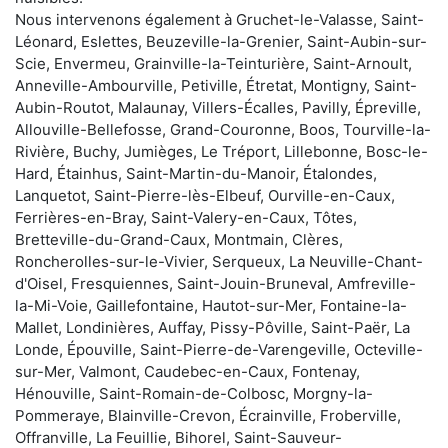
Nous intervenons également à Gruchet-le-Valasse, Saint-
Léonard, Eslettes, Beuzeville-la-Grenier, Saint-Aubin-sur-
Scie, Envermeu, Grainville-la-Teinturière, Saint-Arnoult,
Anneville-Ambourville, Petiville, Étretat, Montigny, Saint-
Aubin-Routot, Malaunay, Villers-Écalles, Pavilly, Épreville,
Allouville-Bellefosse, Grand-Couronne, Boos, Tourville-la-
Rivière, Buchy, Jumièges, Le Tréport, Lillebonne, Bosc-le-
Hard, Étainhus, Saint-Martin-du-Manoir, Étalondes,
Lanquetot, Saint-Pierre-lès-Elbeuf, Ourville-en-Caux,
Ferrières-en-Bray, Saint-Valery-en-Caux, Tôtes,
Bretteville-du-Grand-Caux, Montmain, Clères,
Roncherolles-sur-le-Vivier, Serqueux, La Neuville-Chant-
d'Oisel, Fresquiennes, Saint-Jouin-Bruneval, Amfreville-
la-Mi-Voie, Gaillefontaine, Hautot-sur-Mer, Fontaine-la-
Mallet, Londinières, Auffay, Pissy-Pôville, Saint-Paër, La
Londe, Épouville, Saint-Pierre-de-Varengeville, Octeville-
sur-Mer, Valmont, Caudebec-en-Caux, Fontenay,
Hénouville, Saint-Romain-de-Colbosc, Morgny-la-
Pommeraye, Blainville-Crevon, Écrainville, Froberville,
Offranville, La Feuillie, Bihorel, Saint-Sauveur-