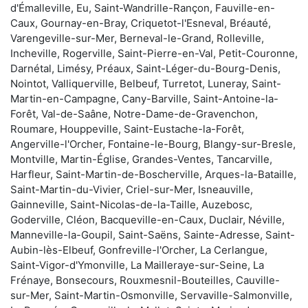
d'Émalleville, Eu, Saint-Wandrille-Rançon, Fauville-en-
Caux, Gournay-en-Bray, Criquetot-l'Esneval, Bréauté,
Varengeville-sur-Mer, Berneval-le-Grand, Rolleville,
Incheville, Rogerville, Saint-Pierre-en-Val, Petit-Couronne,
Darnétal, Limésy, Préaux, Saint-Léger-du-Bourg-Denis,
Nointot, Valliquerville, Belbeuf, Turretot, Luneray, Saint-
Martin-en-Campagne, Cany-Barville, Saint-Antoine-la-
Forêt, Val-de-Saâne, Notre-Dame-de-Gravenchon,
Roumare, Houppeville, Saint-Eustache-la-Forêt,
Angerville-l'Orcher, Fontaine-le-Bourg, Blangy-sur-Bresle,
Montville, Martin-Église, Grandes-Ventes, Tancarville,
Harfleur, Saint-Martin-de-Boscherville, Arques-la-Bataille,
Saint-Martin-du-Vivier, Criel-sur-Mer, Isneauville,
Gainneville, Saint-Nicolas-de-la-Taille, Auzebosc,
Goderville, Cléon, Bacqueville-en-Caux, Duclair, Néville,
Manneville-la-Goupil, Saint-Saëns, Sainte-Adresse, Saint-
Aubin-lès-Elbeuf, Gonfreville-l'Orcher, La Cerlangue,
Saint-Vigor-d'Ymonville, La Mailleraye-sur-Seine, La
Frénaye, Bonsecours, Rouxmesnil-Bouteilles, Cauville-
sur-Mer, Saint-Martin-Osmonville, Servaville-Salmonville,