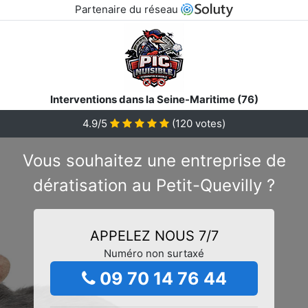
Partenaire du réseau
Interventions dans la Seine-Maritime (76)
4.9/5
(
120
votes)
Vous souhaitez une entreprise de
dératisation au Petit-Quevilly ?
APPELEZ NOUS 7/7
Numéro non surtaxé
09 70 14 76 44