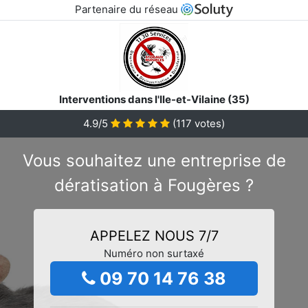
Partenaire du réseau
Interventions dans l'Ile-et-Vilaine (35)
4.9/5
(
117
votes)
Vous souhaitez une entreprise de
dératisation à Fougères ?
APPELEZ NOUS 7/7
Numéro non surtaxé
09 70 14 76 38