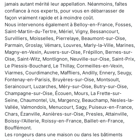
jamais autant mérité leur appellation. Néanmoins, faîtes
confiance à nos experts, pour vous en débarrasser de
façon vraiment rapide et à moindre coût.
Nous intervenons également à Belloy-en-France, Fosses,
Saint-Martin-du-Tertre, Mériel, Vigny, Bessancourt,
Survilliers, Moisselles, Pierrelaye, Beaumont-sur-Oise,
Parmain, Groslay, Vémars, Louvres, Marly-la-Ville, Marines,
Magny-en-Vexin, Auvers-sur-Oise, Frépillon, Bernes-sur-
Oise, Saint-Witz, Montlignon, Neuville-sur-Oise, Saint-Prix,
Le Plessis-Bouchard, Le Thillay, Cormeilles-en-Vexin,
Viarmes, Courdimanche, Maffliers, Andilly, Ennery, Seugy,
Fontenay-en-Parisis, Bruyères-sur-Oise, Montsoult,
Seraincourt, Luzarches, Méry-sur-Oise, Butry-sur-Oise,
Champagne-sur-Oise, Écouen, Mours, La Frette-sur-
Seine, Chaumontel, Us, Margency, Beauchamp, Nesles-la-
Vallée, Valmondois, Menucourt, Sagy, Puiseux-en-France,
Chars, Ézanville, Asnières-sur-Oise, Presles, Attainville,
Boissy-l'Aillerie, Roissy-en-France, Baillet-en-France,
Bouffémont.
Les rongeurs dans une maison ou dans les bâtiments