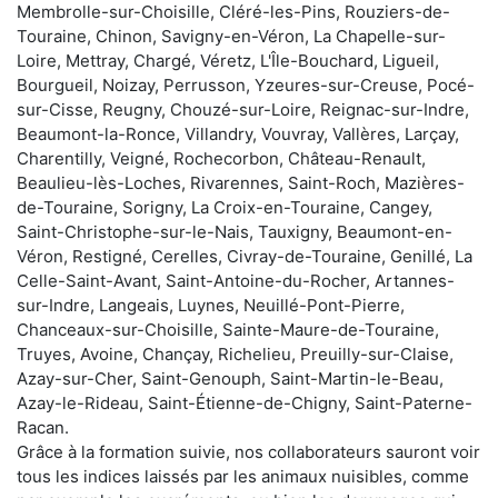
Membrolle-sur-Choisille, Cléré-les-Pins, Rouziers-de-
Touraine, Chinon, Savigny-en-Véron, La Chapelle-sur-
Loire, Mettray, Chargé, Véretz, L'Île-Bouchard, Ligueil,
Bourgueil, Noizay, Perrusson, Yzeures-sur-Creuse, Pocé-
sur-Cisse, Reugny, Chouzé-sur-Loire, Reignac-sur-Indre,
Beaumont-la-Ronce, Villandry, Vouvray, Vallères, Larçay,
Charentilly, Veigné, Rochecorbon, Château-Renault,
Beaulieu-lès-Loches, Rivarennes, Saint-Roch, Mazières-
de-Touraine, Sorigny, La Croix-en-Touraine, Cangey,
Saint-Christophe-sur-le-Nais, Tauxigny, Beaumont-en-
Véron, Restigné, Cerelles, Civray-de-Touraine, Genillé, La
Celle-Saint-Avant, Saint-Antoine-du-Rocher, Artannes-
sur-Indre, Langeais, Luynes, Neuillé-Pont-Pierre,
Chanceaux-sur-Choisille, Sainte-Maure-de-Touraine,
Truyes, Avoine, Chançay, Richelieu, Preuilly-sur-Claise,
Azay-sur-Cher, Saint-Genouph, Saint-Martin-le-Beau,
Azay-le-Rideau, Saint-Étienne-de-Chigny, Saint-Paterne-
Racan.
Grâce à la formation suivie, nos collaborateurs sauront voir
tous les indices laissés par les animaux nuisibles, comme