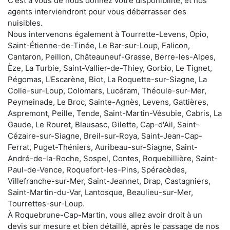
C'est à vous de nous donnez votre disponibilité, et nos
agents interviendront pour vous débarrasser des
nuisibles.
Nous intervenons également à Tourrette-Levens, Opio,
Saint-Étienne-de-Tinée, Le Bar-sur-Loup, Falicon,
Cantaron, Peillon, Châteauneuf-Grasse, Berre-les-Alpes,
Èze, La Turbie, Saint-Vallier-de-Thiey, Gorbio, Le Tignet,
Pégomas, L'Escarène, Biot, La Roquette-sur-Siagne, La
Colle-sur-Loup, Colomars, Lucéram, Théoule-sur-Mer,
Peymeinade, Le Broc, Sainte-Agnès, Levens, Gattières,
Aspremont, Peille, Tende, Saint-Martin-Vésubie, Cabris, La
Gaude, Le Rouret, Blausasc, Gilette, Cap-d'Ail, Saint-
Cézaire-sur-Siagne, Breil-sur-Roya, Saint-Jean-Cap-
Ferrat, Puget-Théniers, Auribeau-sur-Siagne, Saint-
André-de-la-Roche, Sospel, Contes, Roquebillière, Saint-
Paul-de-Vence, Roquefort-les-Pins, Spéracèdes,
Villefranche-sur-Mer, Saint-Jeannet, Drap, Castagniers,
Saint-Martin-du-Var, Lantosque, Beaulieu-sur-Mer,
Tourrettes-sur-Loup.
À Roquebrune-Cap-Martin, vous allez avoir droit à un
devis sur mesure et bien détaillé, après le passage de nos