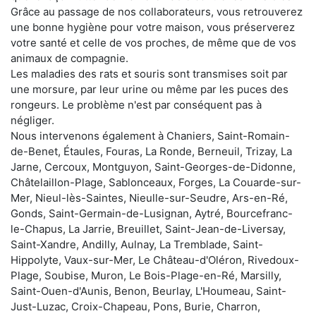
Grâce au passage de nos collaborateurs, vous retrouverez
une bonne hygiène pour votre maison, vous préserverez
votre santé et celle de vos proches, de même que de vos
animaux de compagnie.
Les maladies des rats et souris sont transmises soit par
une morsure, par leur urine ou même par les puces des
rongeurs. Le problème n'est par conséquent pas à
négliger.
Nous intervenons également à Chaniers, Saint-Romain-
de-Benet, Étaules, Fouras, La Ronde, Berneuil, Trizay, La
Jarne, Cercoux, Montguyon, Saint-Georges-de-Didonne,
Châtelaillon-Plage, Sablonceaux, Forges, La Couarde-sur-
Mer, Nieul-lès-Saintes, Nieulle-sur-Seudre, Ars-en-Ré,
Gonds, Saint-Germain-de-Lusignan, Aytré, Bourcefranc-
le-Chapus, La Jarrie, Breuillet, Saint-Jean-de-Liversay,
Saint-Xandre, Andilly, Aulnay, La Tremblade, Saint-
Hippolyte, Vaux-sur-Mer, Le Château-d'Oléron, Rivedoux-
Plage, Soubise, Muron, Le Bois-Plage-en-Ré, Marsilly,
Saint-Ouen-d'Aunis, Benon, Beurlay, L'Houmeau, Saint-
Just-Luzac, Croix-Chapeau, Pons, Burie, Charron,