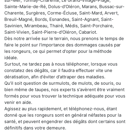
sur-Mer, Tonnay-Charente, Le Grand-Village-Plage,
Sainte-Marie-de-Ré, Dolus-d'Oléron, Marans, Bussac-sur-
Charente, Surgères, Corme-Écluse, Saint-Mard, Arvert,
Breuil-Magné, Bords, Esnandes, Saint-Agnant, Saint-
Savinien, Mirambeau, Thairé, Médis, Saint-Porchaire,
Saint-Vivien, Saint-Pierre-d'Oléron, Cabariot.
Dès notre arrivée sur le terrain, nous prenons le temps de
faire le point sur l'importance des dommages causés par
les rongeurs, ce qui permet d'opter pour la méthode
idéale.
Surtout, ne tardez pas à nous téléphoner, lorsque vous
constatez des dégâts, car il faudra effectuer vite une
dératisation, afin d'éviter d'attraper des maladies.
Qu'il soit question de surmulots, de mulots, de souris, ou
bien même de taupes, nos experts s'avèrent être vraiment
formés pour vous trouver la technique adéquate pour vous
venir en aide.
Agissez au plus rapidement, et téléphonez-nous, étant
donné que les rongeurs sont en général néfastes pour la
santé, et peuvent engendrer des dégâts dont certains sont
définitifs dans votre demeure.