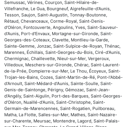
Semussac, Vérines, Courçon, Saint-Hilaire-de-
Villefranche, Le Gua, Bourgneuf, Aigrefeuille-d'Aunis,
Tesson, Saujon, Saint-Augustin, Tonnay-Boutonne,
Rétaud, Chevanceaux, Corme-Royal, Saint-Denis-
d'Oléron, Fontcouverte, Angoulins, Yves, Saint-Sauveur-
d'Aunis, Port-d'Envaux, Mortagne-sur-Gironde, Saint-
Georges-des-Coteaux, Clavette, Montlieu-la-Garde,
Sainte-Gemme, Jonzac, Saint-Sulpice-de-Royan, Thénac,
Marennes, Échillais, Saint-Georges-du-Bois, Ciré-d'Aunis,
Chermignac, Chaillevette, Nieul-sur-Mer, Vergeroux,
Villedoux, Meschers-sur-Gironde, Chérac, Saint-Laurent-
de-la-Prée, Dompierre-sur-Mer, Le Thou, Écoyeux, Saint-
Trojan-les-Bains, Cozes, Saint-Martin-de-Ré, Pont-l'Abbé-
d'Arnoult, Saint-Médard-d'Aunis, Sainte-Soulle, Saint-
Genis-de-Saintonge, Périgny, Gémozac, Saint-Jean-
d'Angély, Saint-Aigulin, Port-des-Barques, Saint-Georges-
d'Oléron, Nuaillé-d'Aunis, Saint-Christophe, Saint-
Germain-de-Marencennes, Saint-Rogatien, Puilboreau,
Matha, La Flotte, Salles-sur-Mer, Mathes, Saint-Nazaire-
sur-Charente, Meursac, Montendre, Lagord, Saint-Palais-